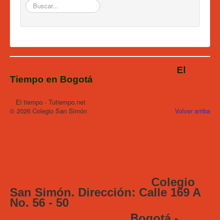
Buscar...
Admisiones 2026
Circulares
Ingreso a Santillana
Actividades
El
Tratamiento de Datos
Tiempo en Bogotá
El tiempo - Tutiempo.net
© 2026 Colegio San Simón
Volver arriba
Colegio
San Simón. Dirección: Calle 169 A
No. 56 - 50
B
ogotá -