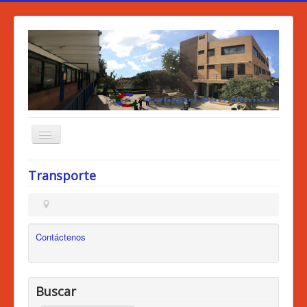
Transporte
Inicio
Quienes Somos
Logros
Contáctenos
Características
Como llegar
Buscar
Servicios Escolares